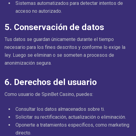
Sistemas automatizados para detectar intentos de
acceso no autorizado.
5. Conservación de datos
Tus datos se guardan únicamente durante el tiempo
necesario para los fines descritos y conforme lo exige la
ley. Luego se eliminan o se someten a procesos de
anonimización segura.
6. Derechos del usuario
Como usuario de SpinBet Casino, puedes:
Consultar los datos almacenados sobre ti.
Solicitar su rectificación, actualización o eliminación.
Oponerte a tratamientos específicos, como marketing
directo.