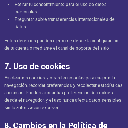
Retirar tu consentimiento para el uso de datos
personales.
Preguntar sobre transferencias internacionales de
datos.
Estos derechos pueden ejercerse desde la configuración
de tu cuenta o mediante el canal de soporte del sitio.
7. Uso de cookies
Empleamos cookies y otras tecnologías para mejorar la
navegación, recordar preferencias y recolectar estadísticas
anónimas. Puedes ajustar tus preferencias de cookies
desde el navegador, y el uso nunca afecta datos sensibles
sin tu autorización expresa.
8. Cambios en la Política de