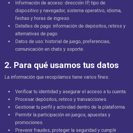
Información de acceso: dirección IP, tipo de
dispositivo y navegador, sistema operativo, idioma,
fechas y horas de ingreso.
Detalles de pago: información de depósitos, retiros y
alternativas de pago.
Datos de uso: historial de juego, preferencias,
comunicación en chats y soporte.
2. Para qué usamos tus datos
La información que recopilamos tiene varios fines:
Verificar tu identidad y asegurar el acceso a tu cuenta.
Procesar depósitos, retiros y transacciones.
Gestionar tu perfil y actividad dentro de la plataforma.
Permitir la participación en juegos, apuestas y
promociones.
Prevenir fraudes, proteger la seguridad y cumplir